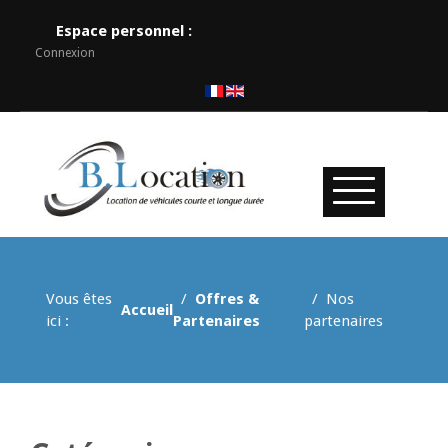
Espace personnel :
Connexion
Vous êtes
Offres &
Nos
Accueil
ici :
Partenaires
partenaires