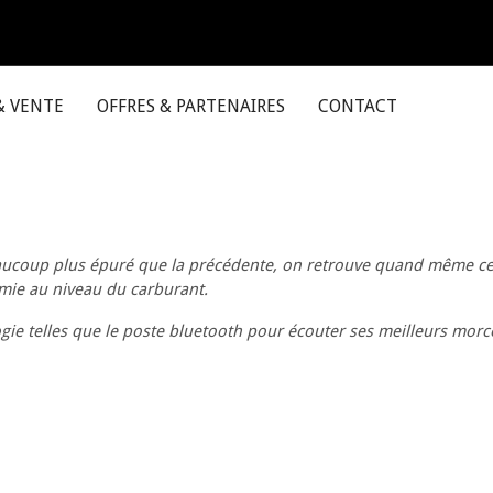
& VENTE
OFFRES & PARTENAIRES
CONTACT
eaucoup plus épuré que la précédente, on retrouve quand même cer
mie au niveau du carburant.
gie telles que le poste bluetooth pour écouter ses meilleurs morce