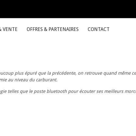
& VENTE
OFFRES & PARTENAIRES
CONTACT
eaucoup plus épuré que la précédente, on retrouve quand même cer
mie au niveau du carburant.
gie telles que le poste bluetooth pour écouter ses meilleurs morce